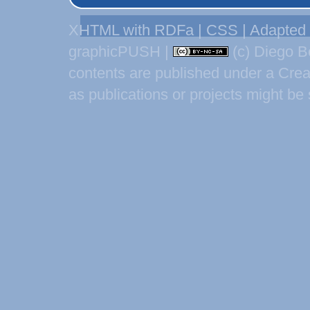
XHTML
with RDFa
|
CSS
| Adapted
graphicPUSH
|
(c) Diego B
contents are published under a
Crea
as publications or projects might be 