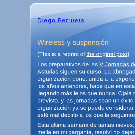
Diego Berrueta
Wireless y suspensión
(This is a reprint of
the original post
)
Los preparativos de las
V Jornadas d
Asturias
siguen su curso. La abnegad
organización pone, unida a la exper
los años anteriores, hace que en est
llegando más lejos que nunca. Ojalá 
previsto, y las jornadas sean un éxito
organización ya se puede considerar
esté mal decirlo a los que la seguimo
Esta última semana de tantas nieves,
mella en mi garganta, resolví no deja